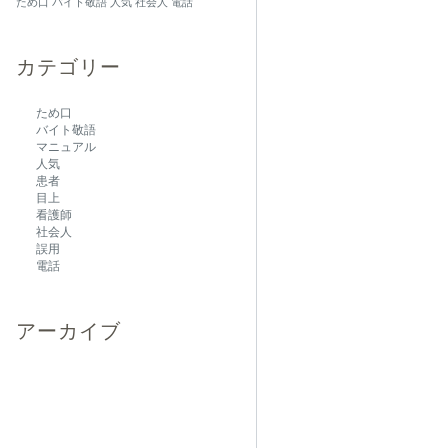
ため口
バイト敬語
人気
社会人
電話
カテゴリー
ため口
バイト敬語
マニュアル
人気
患者
目上
看護師
社会人
誤用
電話
アーカイブ