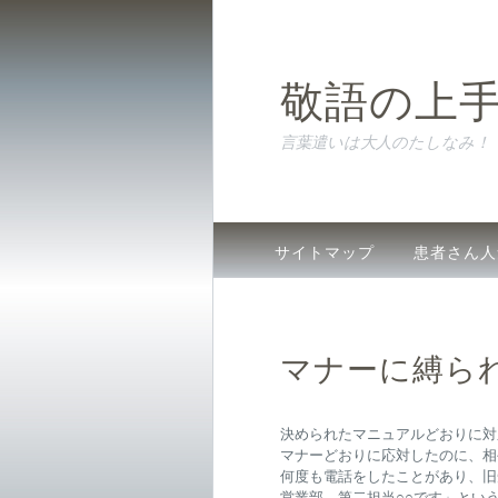
敬語の上
言葉遣いは大人のたしなみ！
サイトマップ
患者さん人
間違いやすい敬語やマナー
マナーに縛ら
決められたマニュアルどおりに対
マナーどおりに応対したのに、相
何度も電話をしたことがあり、旧
営業部、第二担当○○です」とい