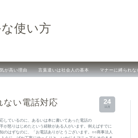
手な使い方
気が高い理由
言葉遣いは社会人の基本
マナーに縛られな
敬語の使い分け
れない電話対応
24
11月
応しているのに、あるいは本に書いてあった電話の
手が怒りはじめたという経験がある人がいます。例えばすでに
知のはずなのに、「お電話ありがとうございます。○○商事法人
うように、ばか丁寧にゆっくりと、いかにもマニュアルそのまま