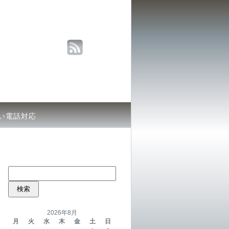
い電話対応
検
索:
2026年8月
月
火
水
木
金
土
日