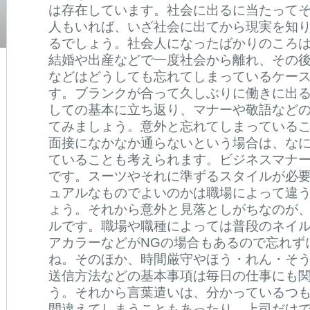
は存在しています。社会に出るに当たって
人もいれば、いざ社会に出てから現実を知
るでしょう。社会人になったばかりのころ
結婚や出産などで一度社会から離れ、その
などはどうしても忘れてしまっているケー
す。ブランクが合って久しぶりに働きに出
しての基本に立ち返り、マナーや敬語など
てみましょう。意外と忘れてしまっている
面接になかなか通らないという場合は、な
ていることも考えられます。ビジネスマナ
です。スーツやそれに準ずるスタイルが必
ュアルなものでよいのかは職場によって違
ょう。それから意外と見落としがちなのが
ルです。職場や職種によっては普段のネイ
アカラーなどがNGの場合もあるので忘れず
ね。そのほか、時間厳守やほう・れん・そ
送信方法などの基本事項は毎日の仕事にも
う。それから言葉遣いは、分かっているつ
間違えてしまうこともあったり、上司だけ